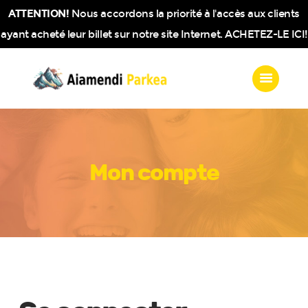
ATTENTION!
Nous accordons la priorité à l'accès aux clients
ayant acheté leur billet sur notre site Internet. ACHETEZ-LE ICI!
AIAMENDI
Aiamendi
Notre parc
Anniversaires
Chèque cadeau
Groupes
Mon compte
Boutique
Contact
0.00€